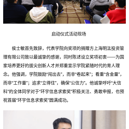
启动仪式活动现场
侯士敏首先致辞，代表学院向奖项的捐赠方上海明汯投资管
理有限公司致以最诚挚的感谢，同时陈述设立奖项初衷
——为国
家培养更好的拔尖创新人才并郑重宣示学院紧随时代的育人理
念。他强调，学院鼓励“闯出去”，而非“卷起来”；看重“含金量”，
而非“工作量”；追求“立得住”，确保“公信力”。他诚挚呼吁“大信
科”的全体同学对于“环宇信息求索奖”积极关注、勇敢申报，也预
祝首届“环宇信息求索奖”圆满成功。