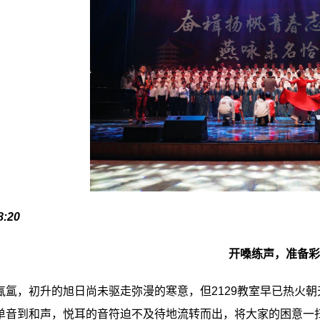
8:20
开嗓练声，准备彩
氤氲，初升的旭日尚未驱走弥漫的寒意，但
2129
教室早已热火朝
单音到和声，悦耳的音符迫不及待地流转而出，将大家的困意一