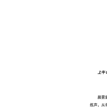
上午
晨雾
练声，从