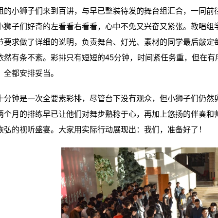
组的小狮子们来到百讲，与早已整装待发的舞台组汇合，一同前
小狮子们好奇的左看看右看看，心中不免又兴奋又紧张。教唱组
节要求做了详细的说明，负责舞台、灯光、素材的同学最后敲定
依然有条不紊。彩排只有短短的
45
分钟，时间紧任务重，但在有
，全都安排妥当。
十分钟是一次全要素彩排，尽管台下没有观众，但小狮子们仍然
两个月的排练早已让他们对舞步熟稔于心，再加上悠扬的伴奏和
恢弘的视听盛宴。大家用实际行动展现出：我们，准备好了！