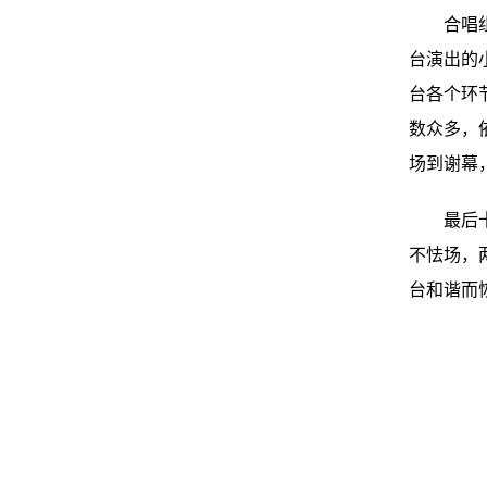
合唱
台演出的
台各个环
数众多，
场到谢幕
最后
不怯场，
台和谐而