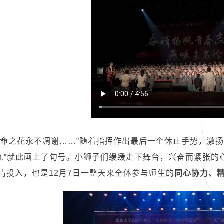
生命之花永不凋谢……”随着指挥作出最后一个休止手势，激
·九”就此画上了句号。小狮子们缓缓走下舞台，兴奋而紧张
情投入，也是
12
月
7
日一整天来全体参与师生的
同心协力、