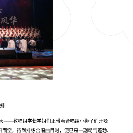
排
天
——
教唱组学长学姐们正带着合唱组小狮子们开嗓
扫而空，待到排练合唱曲目时，便已是一副朝气蓬勃、