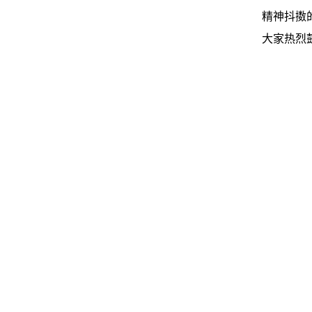
精神抖擞
大家热烈