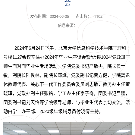
会
发布时间：2024-06-25
点击数：
1102
信息来源：
2024
年
6
月
24
日下午，北京大学信息科学技术学院于理科一
号楼
1127
会议室举办
2024
年毕业生座谈会暨“信谈
1024
”党政班子
师生面对面毕业生专场活动。学院党委书记严敏杰，
院长侯士
敏，
副院长陆俊林，副院长
邓斌，党委副书记贾方健，学院离退
休教师代表、关心下一代工作委员会委员刘志敏，教务办主任董
晓晖，党政办副主任张铭，学工办主任李子奇，团委书记吕媛，
团委副书记刘天怡等学院领导老师，与毕业生代表亲切交流。活
动由学工办干部、
2020
级年级辅导员付晓倩主持。