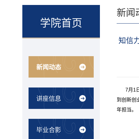
新闻
学院首页
知信
新闻动态
7月
讲座信息
到创新创
年担当。
毕业合影