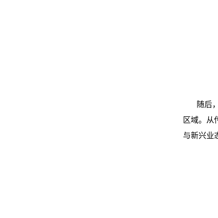
随后
区域。从
与新兴业