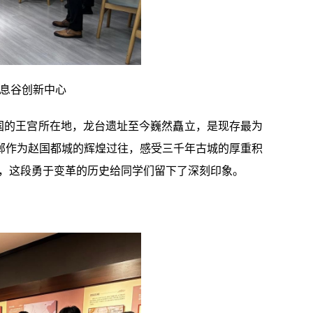
息谷创新中心
国的王宫所在地，龙台遗址至今巍然矗立，是现存最为
郸作为赵国都城的辉煌过往，感受三千年古城的厚重积
列，这段勇于变革的历史给同学们留下了深刻印象。