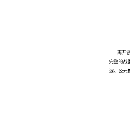
离开
完整的战
淀。公元