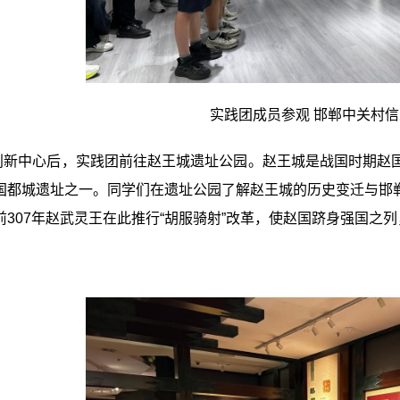
实践团成员
参观
邯郸中关村信
创新中心后，实践团前往赵王城遗址公园。赵王城是战国时期赵
国都城遗址之一。同学们在遗址
公园
了解赵王城的历史变迁与邯
前307年赵武灵王在此推行“胡服骑射”改革，使赵国跻身强国之