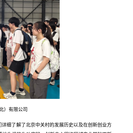
北）有限公司
们详细了解了北京中关村的发展历史以及在创新创业方