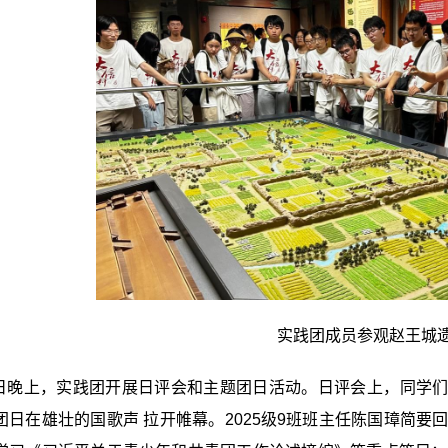
实践团成员参观赵王城
日晚上
，实践团开展日评会和主题团日活动。日评会上，同学
团日在雄壮的国歌声 拉开帷幕。2025级9班班主任
陈国璋简要