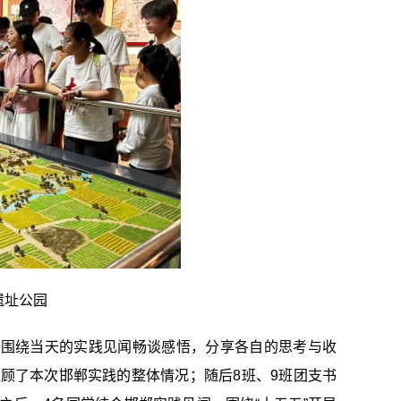
遗址
公园
们围绕当天的实践见闻畅谈感悟，分享各自的思考与收
回顾
了本次邯郸实践的整体情况
；
随后8班、9班
团支书