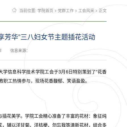
当前位置:
学院首页
>
党群工作
>
工会风采
> 正文
享芳华”三八妇女节主题插花活动
2
信息来源：
大学信息科学技术学院工会于3月6日特别策划了“花香
教职工热情参与，
现场花香馥郁、笑语盈盈。
与插花美学。学院工会精心准备了丰富的花材：象征纯
花，辅以洋甘菊、洋桔梗、勿忘我等清新花材，结合多