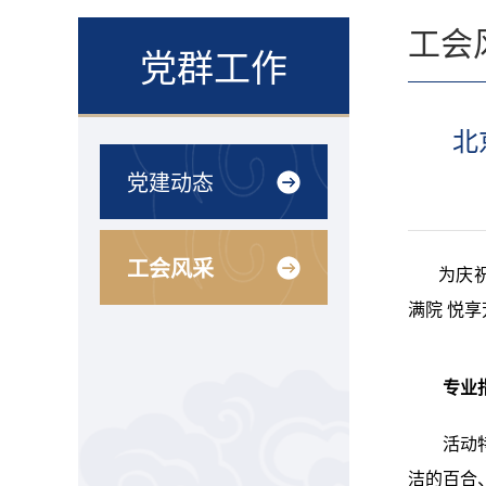
工会
党群工作
北
党建动态
工会风采
为庆
满院
悦享
专业
活动
洁的百合