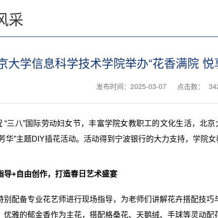
风采
京大学信息科学技术学院举办“花香满院 悦
发布时间：2025-03-07
点击数：
34
祝
“三八”国际劳动妇女节，丰富学院女教职工的文化生活，北京
芳华
”主题DIY插花活动。活动得到宁波银行的大力支持，
学院女
指导
+自由创作，打造春日艺术盛宴
特别配备专业花艺师进行现场指导，为老师们讲解花卉搭配技巧
、优雅的郁金香作为主花，搭配格桑花、天鹅绒、手球等灵动配