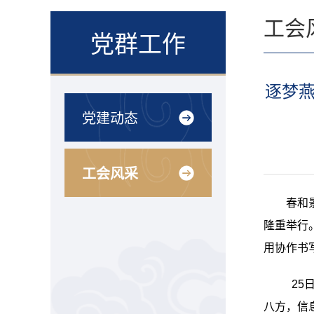
工会
党群工作
逐梦燕
党建动态
工会风采
春和
隆重举行
用协作书
25
八方，信