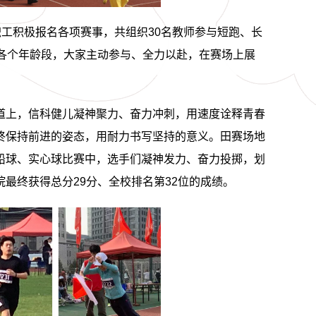
职工
积极
报名
各项赛事，共组织
30名教师参与短跑、长
各个年龄段，大家主动参与、全力以赴，在赛场上展
道上，信科健儿凝神聚力、奋力冲刺，用速度诠释青春
终保持前进的姿态，用耐力书写坚持的意义。田赛场地
铅球、实心球比赛中，选手们凝神发力、奋力投掷，划
院最终
获得
总分
29
分、全校排名第
32
位的成绩。