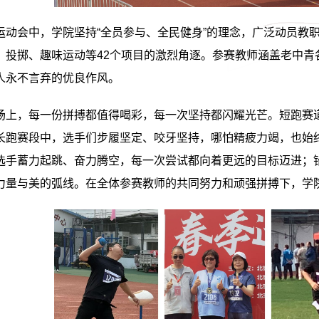
运动会中，学院坚持
“全员参与、全民健身”的理念，广泛动员
教
、投掷、趣味运动等42个项目的激烈角逐。参赛教师涵盖老中青
人永不言弃的优良作风。
场上，每一份拼搏都值得喝彩，每一次坚持都闪耀光芒。短跑赛
长跑赛段中，选手们步履坚定、咬牙坚持，哪怕精疲力竭，也始
选手蓄力起跳、奋力腾空，每一次尝试都向着更远的目标迈进；
力量与美的弧线。
在全体参赛
教师
的共同努力和顽强拼搏下，学