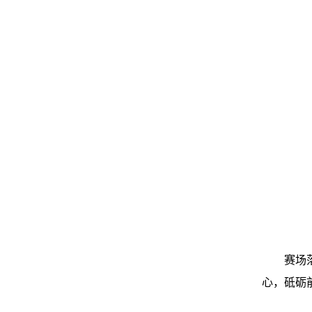
赛场
心，砥砺