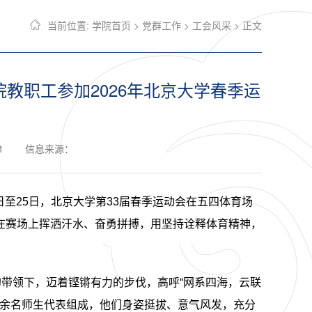
当前位置:
学院首页
>
党群工作
>
工会风采
> 正文
教职工参加2026年北京大学春季运
1
信息来源：
24日至25日，北京大学第33届春季运动会在五四体育场
在赛场上挥洒汗水、奋勇拼搏，用坚持诠释体育精神，
带领下，迈着铿锵有力的步伐，高呼“网系四海，云联
余名师生代表组成，他们
身姿挺拔
、
意气风发，充分