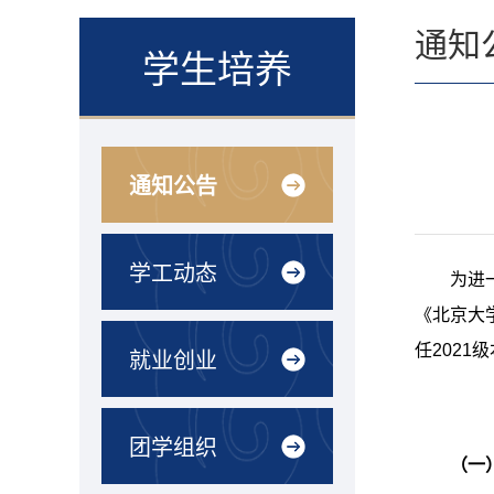
通知
学生培养
通知公告
学工动态
为进
《北京大
任
2021
级
就业创业
团学组织
（一