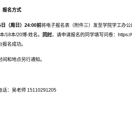
）报名方式
5
日（周日）
24:00
前
将电子报名表（附件三）发至学院学工办公
本
/18
本
/20
博
-
姓名。
同时
，请申请报名的同学填写问卷：
https:
为报名成功。
时间和地点另行通知。
电话：吴老师
15110291205