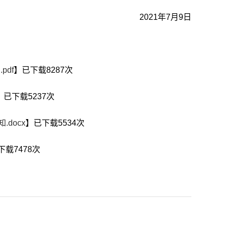
2021
年
7
月
9
日
df
】已下载
8287
次
】已下载
5237
次
docx
】已下载
5534
次
下载
7478
次