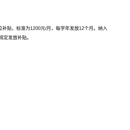
位补贴，标准为
1200
元
/
月，每学年发放
12
个月。纳入
规定发放补贴。