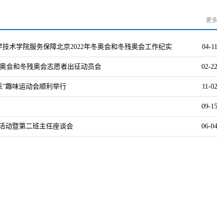
更
学技术学院服务保障北京2022年冬奥会和冬残奥会工作纪实
04-1
冬奥会和冬残奥会志愿者出征动员会
02-2
采”趣味运动会顺利举行
11-0
展机器人国际会议开放投稿
09-1
育活动暨第二班主任座谈会
06-0