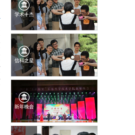
多
学术十杰
1
2
2
信科之星
5
4
新年晚会