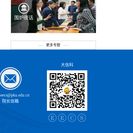
围炉夜话
得
更多专题
大信科
.eecs@pku.edu.cn
院长信箱