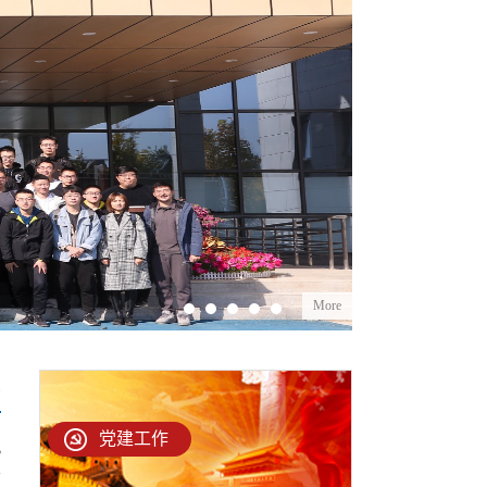
More
多
党建工作
5