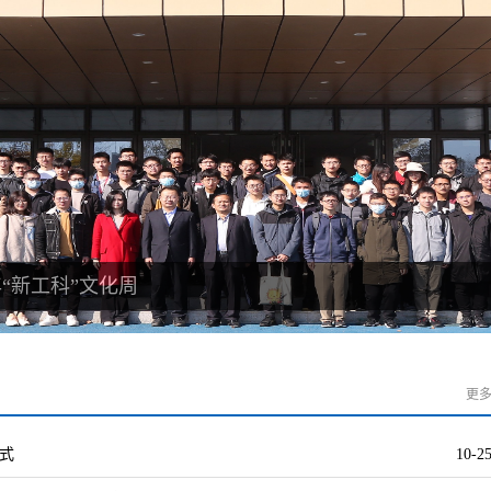
年“新工科”文化周
更
式
10-2