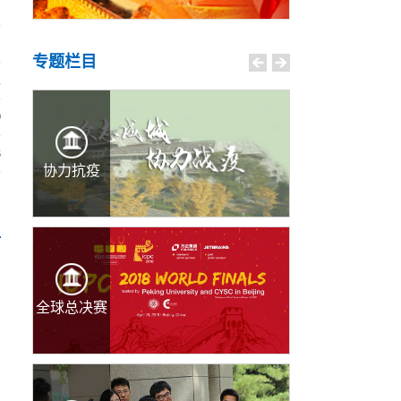
1
1
专题栏目
2
0
8
协力抗疫
多
全球总决赛