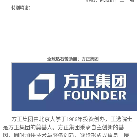
特别鸣谢：
全球钻石赞助商：方正集团
方正集团由北京大学于1986年投资创办，王选院士
是方正集团的奠基人。方正集团秉承自主创新的基
因，同时加快技术与服务创新，逐步形成以信息、医