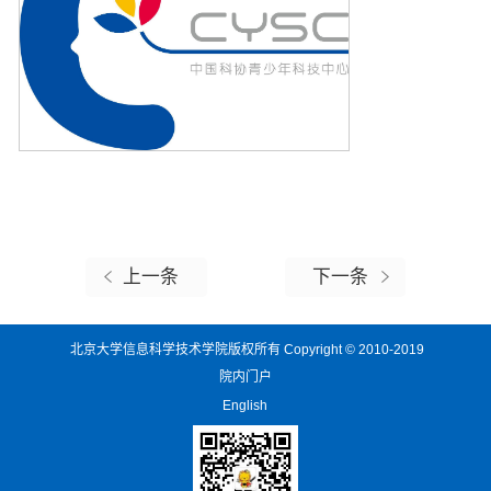
上一条
下一条
北京大学信息科学技术学院版权所有 Copyright © 2010-2019
院内门户
English