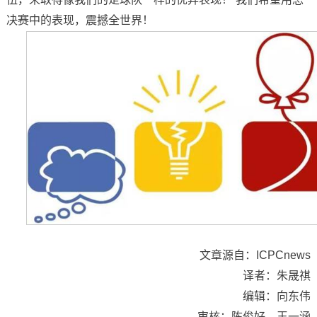
决赛中的表现，震撼全世界！
文章源自：ICPCnews
译者：朱晟祺
编辑：向东伟
审核：陈俊好，王一涵