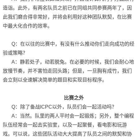
造诣。此外，有两名队员之前已在同组共同参赛两年了，因
此我们磨合得非常好，并将会利用好这种团队默契，在比赛
中最大化合作的效率。
Q
：在以往的比赛中，有没有什么推动你们走向成功的经
验或策略？
A
：静若处子，动若脱兔。在必要的时候，我们会耐心地
放慢节奏，并不害怕走回头路；但是，一旦胸有成竹，我们
会立刻以全速解决简单的题目和实现目标程序。
比赛之外
Q
：除了备战ICPC以外，队员们会一起活动吗？
A
：当然。队里的两人平时会一起锻炼；另外，整个编程
队伍经常会一起去实验室，以及一起聚餐，看电影和玩游
戏。可以说，这些团队活动大大提高了队员之间的默契和协