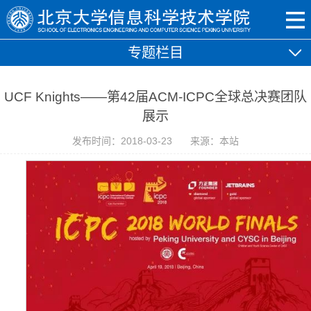
专题栏目
UCF Knights——第42届ACM-ICPC全球总决赛团队
展示
发布时间：2018-03-23
来源：本站