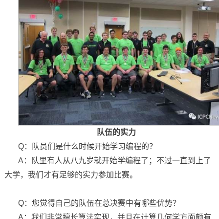
队伍的实力
Q
：队员们是什么时候开始学习编程的？
A
：队里有人从八九岁就开始学编程了；不过一直到上了
大学，我们才有足够的实力参加比赛。
Q
：您觉得自己的队伍在总决赛中有哪些优势？
A
：我们非常擅长算法实现，并且在计算几何学方面颇有