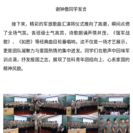
谢钟傲同学发言
接下来，精彩的军旅歌曲汇演将仪式推向了高潮，瞬间点燃
了全场气氛。各班级士气高昂，诗歌朗诵声情并茂，《强军战
歌》、《如愿》等经典曲目轮番唱响。这不仅是一场才艺展示，
更是团队凝聚力与爱国热情的集中迸发。同学们在歌声中回味军
训点滴，抒发报国之志，展现了信科青年团结向上、心系家国的
精神风貌。