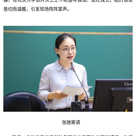
恳切而温暖，引发现场阵阵掌声。
张驰寄语