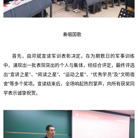
奏唱国歌
首先，由邓斌宣读军训表彰决定。在为期数日的军事训练
中，涌现出一批表现突出的个人与集体，经综合评定，最终评选
出
“
宣讲之星
”
、
“
阅读之星
”
、
“
运动之星
”
、
“
优秀学员
”
及
“
文明宿
舍
”
等多个奖项。宣读结束后，全场响起热烈掌声，向所有获奖同
学表示诚挚祝贺。