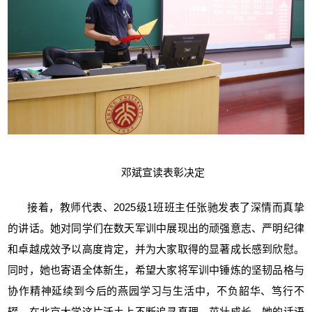
邓斌宣读表彰决定
接着，教师代表、
2025
级
1
班班主任张驰发表了深情而真挚
的讲话。她对同学们在数天军训中展现出的顽强意志、严明纪律
和卓越成效予以高度肯定，并为大家取得的显著成长感到欣慰。
同时，她也寄语全体新生，希望大家将军训中锤炼的坚韧品格与
协作精神延续到今后的燕园学习与生活中，不负韶华、笃行不
辍，在北京大学这片沃土上不断追寻真理、茁壮成长。她的话语