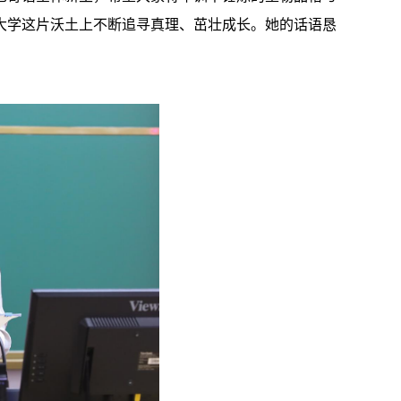
大学这片沃土上不断追寻真理、茁壮成长。她的话语恳