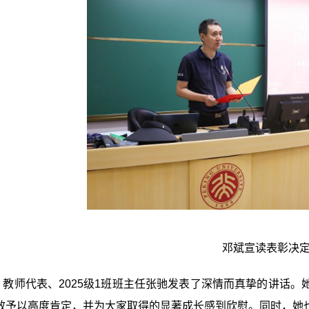
邓斌宣读表彰决
，教师代表、
2025
级
1
班班主任张驰发表了深情而真挚的讲话。
效予以高度肯定，并为大家取得的显著成长感到欣慰。同时，她