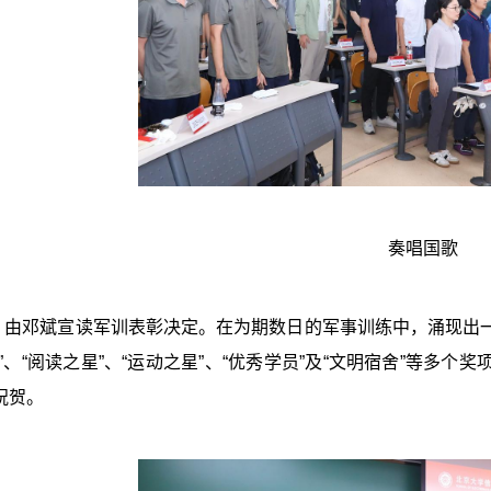
奏唱国歌
，由邓斌宣读军训表彰决定。在为期数日的军事训练中，涌现出
”
、
“
阅读之星
”
、
“
运动之星
”
、
“
优秀学员
”
及
“
文明宿舍
”
等多个奖
祝贺。