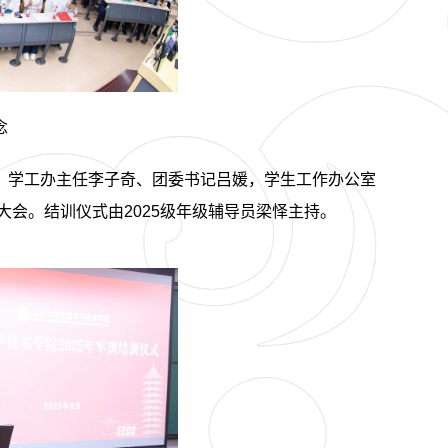
念
、学工办主任李子奇、团委书记吕媛，学生工作办公室
大会。结训仪式由
2025
级年级辅导员梁怿主持。